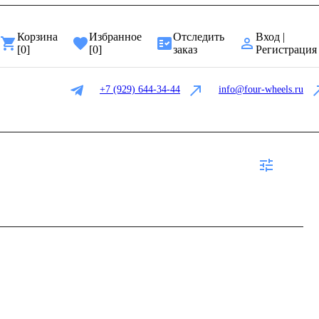
Корзина
Избранное
Отследить
Вход |
[
0
]
[
0
]
заказ
Регистрация
+7 (929) 644-34-44
info@four-wheels.ru