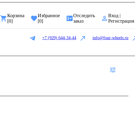
Корзина
Избранное
Отследить
Вход |
[
0
]
[
0
]
заказ
Регистрация
+7 (929) 644-34-44
info@four-wheels.ru