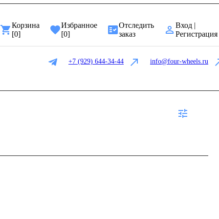
Корзина
Избранное
Отследить
Вход |
[
0
]
[
0
]
заказ
Регистрация
+7 (929) 644-34-44
info@four-wheels.ru