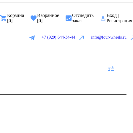
Корзина
Избранное
Отследить
Вход |
[
0
]
[
0
]
заказ
Регистрация
+7 (929) 644-34-44
info@four-wheels.ru