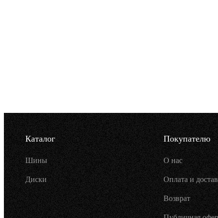
Каталог
Покупателю
Шины
О нас
Диски
Оплата и достав
Возврат
Публичная офер