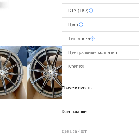
DIA (ЦО)
Цвет
Тип диска
Центральные колпачки
Крепеж
Применяемость
Комплектация
цена за
4
шт