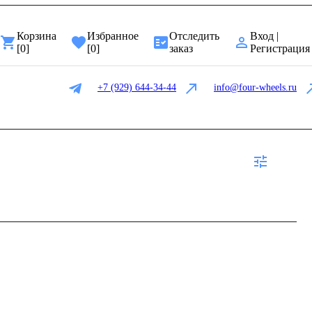
Корзина
Избранное
Отследить
Вход |
[
0
]
[
0
]
заказ
Регистрация
+7 (929) 644-34-44
info@four-wheels.ru