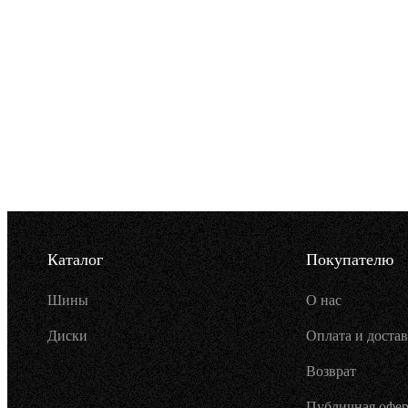
Каталог
Покупателю
Шины
О нас
Диски
Оплата и достав
Возврат
Публичная офер