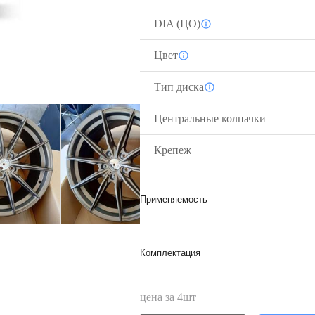
DIA (ЦО)
Цвет
Тип диска
Центральные колпачки
Крепеж
Применяемость
Комплектация
цена за
4
шт