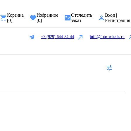
Корзина
Избранное
Отследить
Вход |
[
0
]
[
0
]
заказ
Регистрация
+7 (929) 644-34-44
info@four-wheels.ru