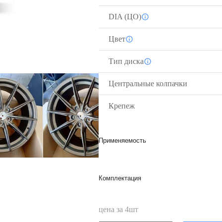
DIA (ЦО)
Цвет
Тип диска
Центральные колпачки
Крепеж
Применяемость
Комплектация
цена за
4
шт