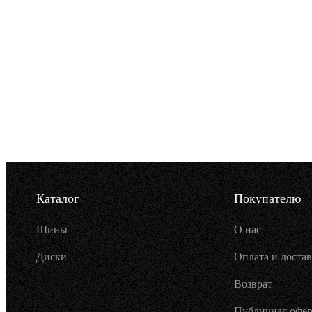
Каталог
Покупателю
Шины
О нас
Диски
Оплата и достав
Возврат
Публичная офер