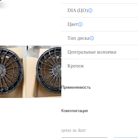
DIA (ЦО)
Цвет
Тип диска
Центральные колпачки
Крепеж
Применяемость
Комплектация
цена за
4
шт