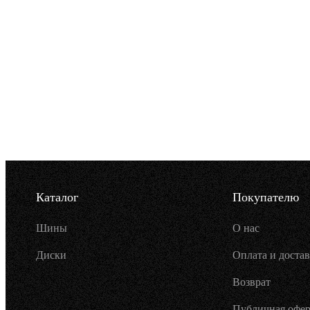
Каталог
Покупателю
Шины
О нас
Диски
Оплата и достав
Возврат
Публичная офер