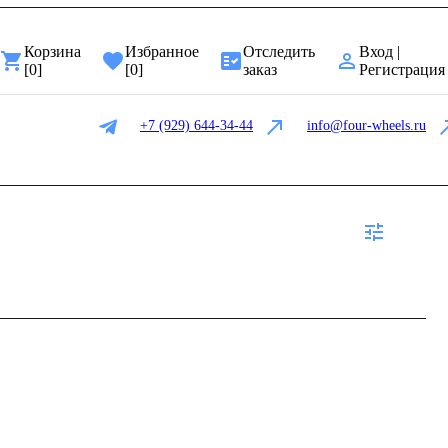
Корзина
Избранное
Отследить
Вход |
[
0
]
[
0
]
заказ
Регистрация
+7 (929) 644-34-44
info@four-wheels.ru