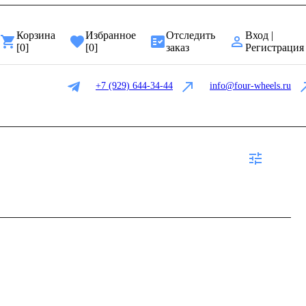
Корзина
Избранное
Отследить
Вход |
[
0
]
[
0
]
заказ
Регистрация
+7 (929) 644-34-44
info@four-wheels.ru