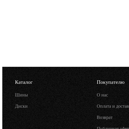
Каталог
Покупателю
Шины
О нас
Диски
Оплата и достав
Возврат
Публичная офер