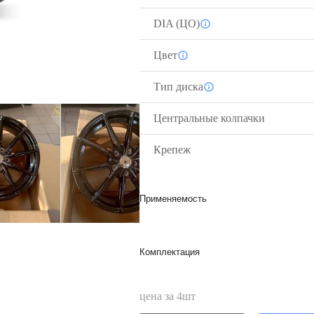
DIA (ЦО)
Цвет
Тип диска
Центральные колпачки
Крепеж
Применяемость
Комплектация
цена за
4
шт