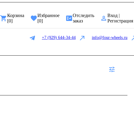
Корзина
Избранное
Отследить
Вход |
[
0
]
[
0
]
заказ
Регистрация
+7 (929) 644-34-44
info@four-wheels.ru