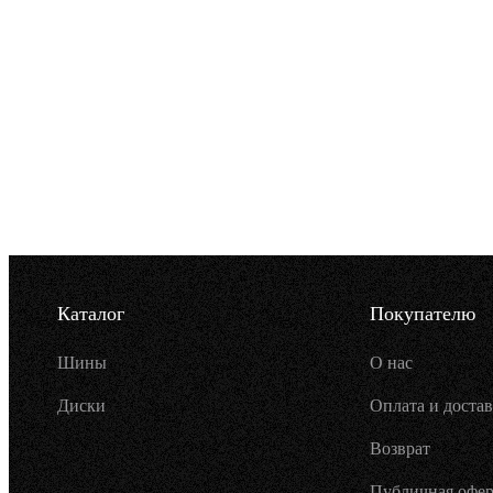
Каталог
Покупателю
Шины
О нас
Диски
Оплата и достав
Возврат
Публичная офер