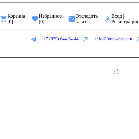
Корзина
Избранное
Отследить
Вход |
[
0
]
[
0
]
заказ
Регистрация
+7 (929) 644-34-44
info@four-wheels.ru