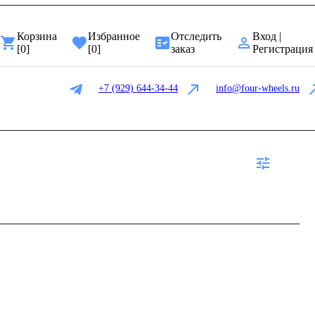
Корзина
Избранное
Отследить
Вход |
[
0
]
[
0
]
заказ
Регистрация
+7 (929) 644-34-44
info@four-wheels.ru