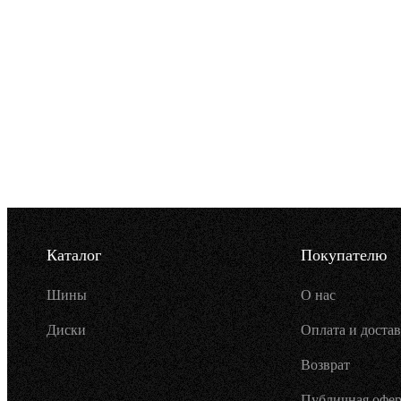
Каталог
Покупателю
Шины
О нас
Диски
Оплата и достав
Возврат
Публичная офер