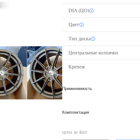
DIA (ЦО)
Цвет
Тип диска
Центральные колпачки
Крепеж
Применяемость
Комплектация
цена за
4
шт