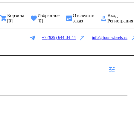
Корзина
Избранное
Отследить
Вход |
[
0
]
[
0
]
заказ
Регистрация
+7 (929) 644-34-44
info@four-wheels.ru