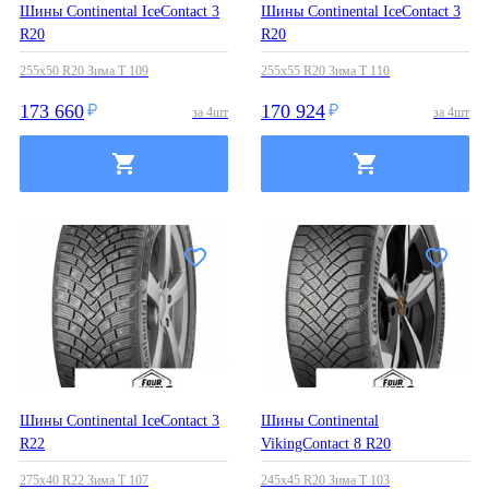
Шины Continental IceContact 3
Шины Continental IceContact 3
R20
R20
255x50 R20 Зима T 109
255x55 R20 Зима T 110
173 660
170 924
за
4
шт
за
4
шт
Шины Continental IceContact 3
Шины Continental
R22
VikingContact 8 R20
275x40 R22 Зима T 107
245x45 R20 Зима T 103