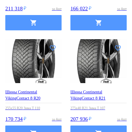
211 318
166 022
за
4
шт
за
4
шт
Шины Continental
Шины Continental
VikingContact 8 R20
VikingContact 8 R21
255x55 R20 Зима T 110
275x40 R21 Зима T 107
170 734
207 936
за
4
шт
за
4
шт