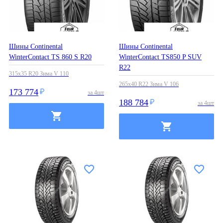
Шины Continental
Шины Continental
WinterContact TS 860 S R20
WinterContact TS850 P SUV
R22
315x35 R20 Зима V 110
265x40 R22 Зима V 106
173 774
за
4
шт
188 784
за
4
шт