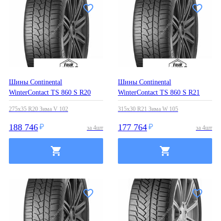
Шины Continental
Шины Continental
WinterContact TS 860 S R20
WinterContact TS 860 S R21
275x35 R20 Зима V 102
315x30 R21 Зима W 105
188 746
177 764
за
4
шт
за
4
шт