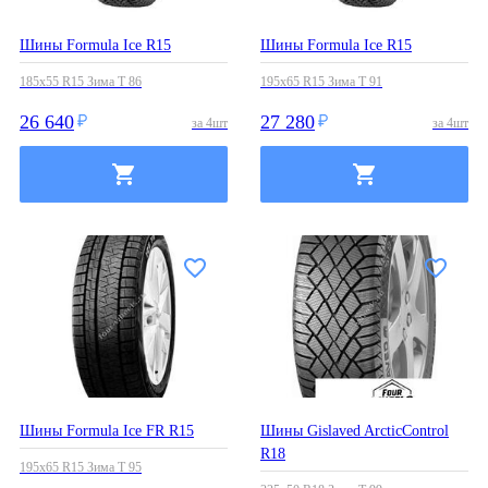
Шины Formula Ice R15
Шины Formula Ice R15
185x55 R15 Зима T 86
195x65 R15 Зима T 91
26 640
27 280
за
4
шт
за
4
шт
Шины Formula Ice FR R15
Шины Gislaved ArcticControl
R18
195x65 R15 Зима T 95