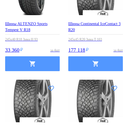
Шины ALTENZO Sports
Шины Continental IceContact 3
Tempest V R18
R20
245x40 R18 Зима H 93
245x45 R20 Зима T 103
33 360
177 118
за
4
шт
за
4
шт