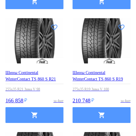
Шины Continental
Шины Continental
WinterContact TS 860 S R21
WinterContact TS 860 S R19
255x35 R21 Зима V 98
275x35 R19 Зима V 100
166 858
210 748
за
4
шт
за
4
шт