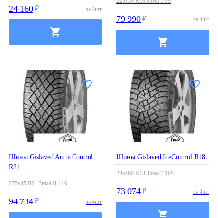
225x50 R18 Зима T 99
24 160
за
4
шт
79 990
за
4
шт
Шины Gislaved ArcticControl
Шины Gislaved IceControl R18
R21
245x60 R18 Зима T 105
275x45 R21 Зима H 110
73 074
за
4
шт
94 734
за
4
шт