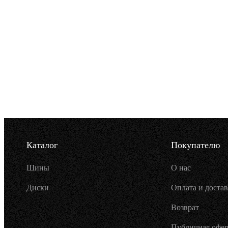
Каталог
Покупателю
Шины
О нас
Диски
Оплата и достав
Возврат
Публичная офер