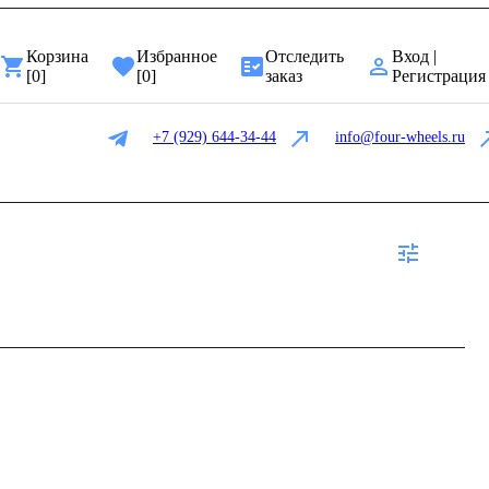
Корзина
Избранное
Отследить
Вход |
[
0
]
[
0
]
заказ
Регистрация
+7 (929) 644-34-44
info@four-wheels.ru