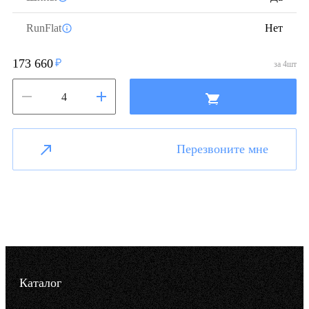
RunFlat
Нет
173 660
за
4
шт
Перезвоните мне
Каталог