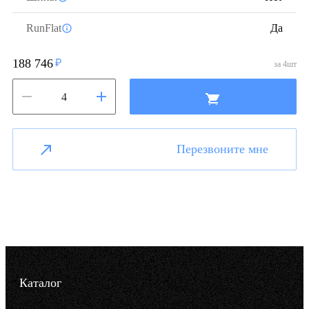
RunFlat
Да
188 746
за
4
шт
Перезвоните мне
Каталог